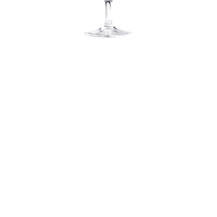
Taça Coquetel em Policarbonato
380ml - M4K Classic
Cod. M4K-9310
Ideal para coquetéis, possui design sofisticado e elegante.
Características Gerais
• Volume: 380 ml
• Dimensões: 18,0 x 8,3 cm (A-D)
• Peso: Unidade Aproximadamente 173 gramas
(Kit 4 peças 695 gramas)
• Cor Clear
(Cristal)