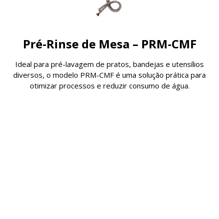
Pré-Rinse de Mesa – PRM-CMF
Ideal para pré-lavagem de pratos, bandejas e utensílios
diversos, o modelo PRM-CMF é uma solução prática para
otimizar processos e reduzir consumo de água.
Características:
• Fabricado em aço inoxidável, com peças resistentes à
corrosão.
• Jato spray para economia de água.
• Compatível com copas de lavagem, com ou sem
máquinas lavadoras.
• Braço articulado e mangueira flexível de 950 mm.
• Operação com temperaturas entre 5°C e 85°C.
Especificações Técnicas: