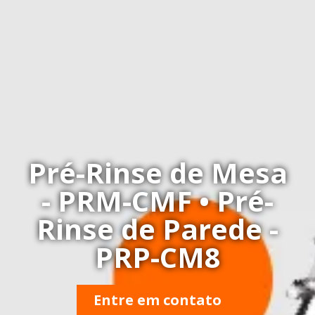
Pré-Rinse de Mesa
- PRM-CMF • Pré-
Rinse de Parede -
PRP-CM8
Entre em contato